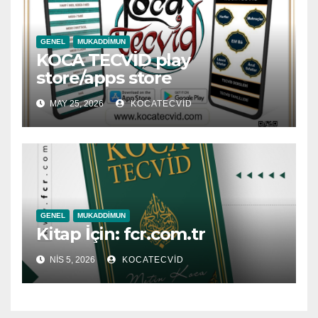
GENEL
MUKADDIMUN
KOCA TECVİD play
store/apps store
MAY 25, 2026
KOCATECVID
GENEL
MUKADDIMUN
Kitap İçin: fcr.com.tr
NIS 5, 2026
KOCATECVID