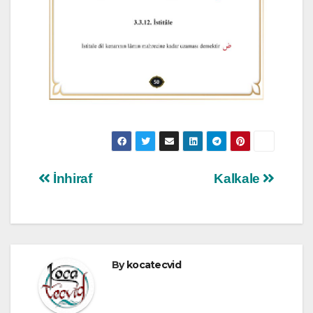
Yazı
İnhiraf
Kalkale
gezinmesi
By
kocatecvid