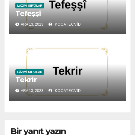
LÂZIMÎ SIFATLAR
Tefeşşî
ARA 13, 2023
KOCATECVID
LÂZIMÎ SIFATLAR
Tekrir
ARA 13, 2023
KOCATECVID
Bir yanıt yazın