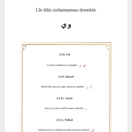
Lîn dilin zorlanmaması demektir.
و ي