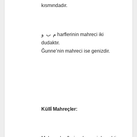
kısmındadır.
م
ب و harflerinin mahreci iki
dudaktır.
Ğunne’nin mahreci ise genizdir.
Küllî Mahreçler: