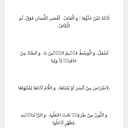
اَدْنَاهُ غَيْنٌ خَآؤُهَا ؛ وَ الْقَافُ اَقْصَى اللِّسَانِ فَوْقٌ، ثُمَ
الْكَافُ
اَسْفَلُ، وَ الْوَسْطُ فَجٖيمُ الشّٖينُ يَا، وَ الضَّادُ مِنْ
حَافَتِهٖ اِذْ وَلِيَا
لِاَضْرَاسَ مِنْ اَيْسَرَ اَوْ يُمْنَاهَا، وَ اللّٰامُ اَدْنَاهَا لِمُنْتَهَاهَا،
وَ النُّونُ مِنْ طَرَفِهٖ تَحْتُ اجْعَلُوا، وَ الرَّا يُدَانٖيهِ
لِظَهْرٍ اَدْخَلُوا،