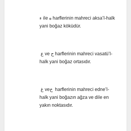
ء ile ه harflerinin mahreci aksa’l-halk
yani boğaz köküdür.
ع ve ح harflerinin mahreci vasatü’l-
halk yani boğaz ortasıdır.
غ veخ harflerinin mahreci edne’l-
halk yani boğazın ağza ve dile en
yakın noktasıdır.