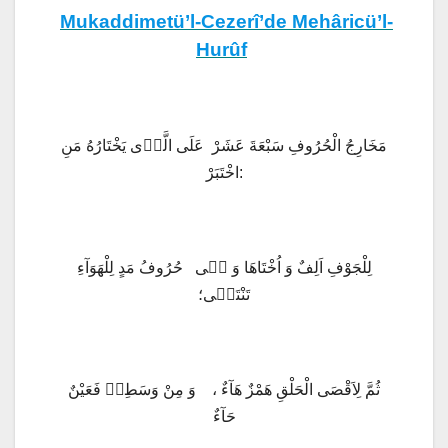
Mukaddimetü’l-Cezerî’de Mehâricü’l-
Hurûf
مَخَارِجُ الْحُرُوفِ سَبْعَةَ عَشَرْ عَلَى الَّذٖى يَخْتَارُهُ مَنِ
اخْتَبَرْ:
لِلْجَوْفِ اَلِفٌ وَ اُخْتَاهَا وَ هٖى حُرُوفُ مَدٍ لِلْهَوَآءِ
تَنْتَهٖى؛
ثُمَّ لِاَقْصَى الْحَلْقِ هَمْزٌ هَآءٌ ، وَ مِنْ وَسَطِهٖ فَعَيْنٌ
حَآءٌ