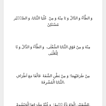
وَ الطَّآءُ وَ الدَّالُ وَ تَا مِنْهُ وَ مِنْ عُلْيَا الثَّنَايَا، وَ الصَّفٖيُر
مُسْتَكِنْ
مِنْهُ وَ مِنْ فَوْقِ الثَّنَايَا السُّفْلٰى، وَ الظَّآءُ وَ الذَّالُ وَ ثَا
لِلْعُلْيٰى
مِنْ طَرَفَيْهِمَا؛ وَ مِنْ بَطْنِ الشَّفَهْ فَالْفَا مَعَ اَطْرَافِ
الثَّنَايَا الْمُشْرِفَهْ،
لِلشَّفَتَيْنِ الْوَاوُ بَآءٌ مٖيمٌ؛ وَ غُنَّةٌ مَخْرَجُهَا الْخَيْشُومْ.