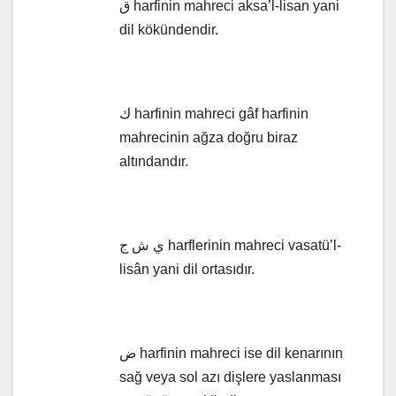
ق harfinin mahreci aksa’l-lisan yani
dil kökündendir.
ك harfinin mahreci gâf harfinin
mahrecinin ağza doğru biraz
altındandır.
ي ش ج harflerinin mahreci vasatü’l-
lisân yani dil ortasıdır.
ض harfinin mahreci ise dil kenarının
sağ veya sol azı dişlere yaslanması