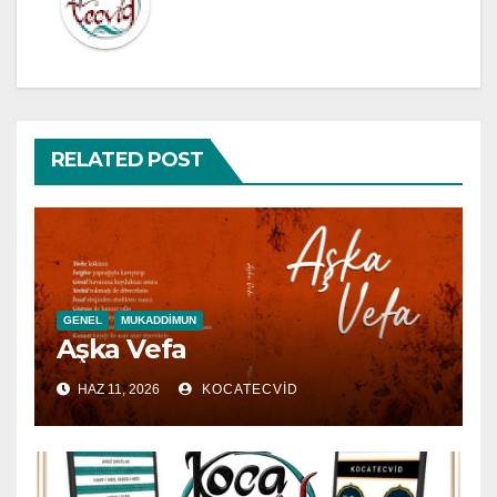
RELATED POST
GENEL
MUKADDIMUN
Aşka Vefa
HAZ 11, 2026
KOCATECVID