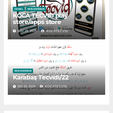
GENEL
MUKADDIMUN
KOCA TECVİD play
store/apps store
MAY 25, 2026
KOCATECVID
MUKADDIMUN
Karabaş Tecvidi/22
NIS 30, 2026
KOCATECVID