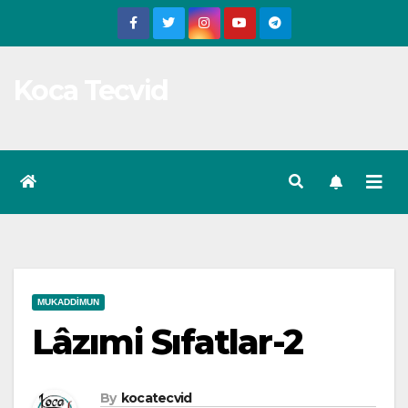
Skip
to
content
Koca Tecvid
MUKADDIMUN
Lâzımi Sıfatlar-2
By
kocatecvid