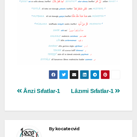
Yazı
Ârızi Sıfatlar-1
Lâzımi Sıfatlar-1
gezinmesi
By
kocatecvid