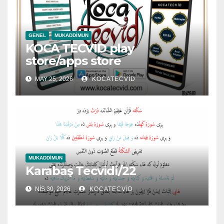
GENEL
MUKADDIMUN
KOCA TECVİD play
store/apps store
MAY 25, 2026
KOCATECVID
MUKADDIMUN
Karabaş Tecvidi/22
NIS 30, 2026
KOCATECVID