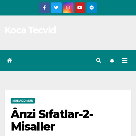
Skip
to
content
Koca Tecvid
MUKADDIMUN
Ârızi Sıfatlar-2-
Misaller