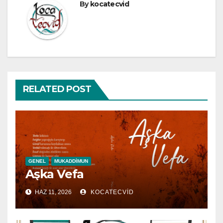
By
kocatecvid
RELATED POST
GENEL
MUKADDIMUN
Aşka Vefa
HAZ 11, 2026
KOCATECVID