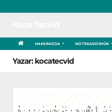
Skip
to
content
Koca Tecvid
HAKKIMIZDA
MÜTEKADDIMÛN
Yazar:
kocatecvid